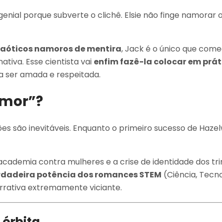
genial porque subverte o clichê. Elsie não finge namorar 
caóticos namoros de mentira
, Jack é o único que come
ativa. Esse cientista vai
enfim fazê-la colocar em prát
 ser amada e respeitada.
Amor”?
es são inevitáveis. Enquanto o primeiro sucesso de Haz
academia contra mulheres e a crise de identidade dos tri
rdadeira potência dos romances STEM
(Ciência, Tecn
rativa extremamente viciante.
 órbita