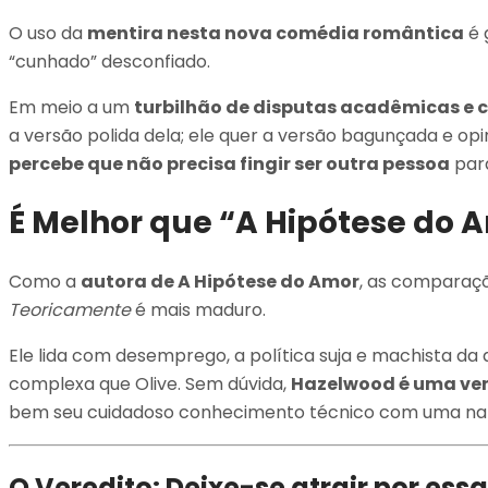
O uso da
mentira nesta nova comédia romântica
é 
“cunhado” desconfiado.
Em meio a um
turbilhão de disputas acadêmicas e 
a versão polida dela; ele quer a versão bagunçada e opin
percebe que não precisa fingir ser outra pessoa
para
É Melhor que “A Hipótese do 
Como a
autora de A Hipótese do Amor
, as comparaçõ
Teoricamente
é mais maduro.
Ele lida com desemprego, a política suja e machista da 
complexa que Olive. Sem dúvida,
Hazelwood é uma ve
bem seu cuidadoso conhecimento técnico com uma nar
O Veredito: Deixe-se atrair por essa