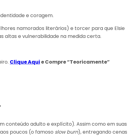
 identidade e coragem.
lhores namorados literários) e torcer para que Elsie
as altas e vulnerabilidade na medida certa.
iro.
Clique Aqui
e Compre “Teoricamente”
r
m conteúdo adulto e explícito). Assim como em suas
e aos poucos (o famoso
slow burn
), entregando cenas