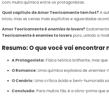
com muita química entre os protagonistas.
Qual capítulo de Amor Teoricamente tem hot?
A aut
início, mas as cenas mais explícitas e aguardadas acon
Amor Teoricamente é
enemies to lovers
?
Exatamente! 
Teoricamente é enemies to lovers
puro, unindo a riva
Resumo: O que você vai encontrar n
A Protagonista:
Física teórica brilhante, mas que
O Romance:
Uma química explosiva de
enemies-t
O Cenário:
Uma crítica ácida e bem-humorada so
Conclusão:
Para muitos fãs, é a obra-prima que 