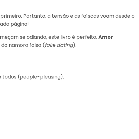
 primeiro. Portanto, a tensão e as faíscas voam desde o
cada página!
eçam se odiando, este livro é perfeito.
Amor
o do namoro falso (
fake dating
).
 todos (people-pleasing).
.