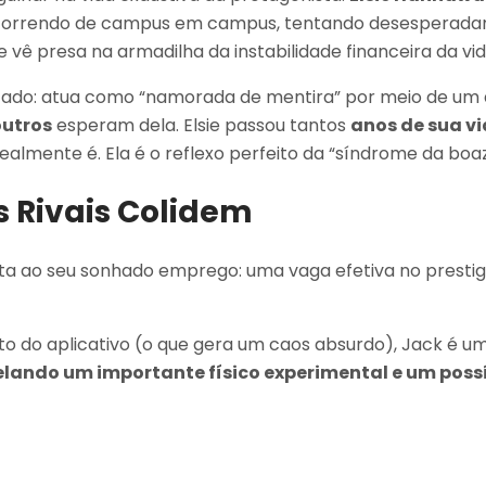
, correndo de campus em campus, tentando desesperadam
e vê presa na armadilha da instabilidade financeira da v
do: atua como “namorada de mentira” por meio de um apli
outros
esperam dela. Elsie passou tantos
anos de sua v
ealmente é. Ela é o reflexo perfeito da “síndrome da boaz
s Rivais Colidem
ta ao seu sonhado emprego: uma vaga efetiva no presti
ito do aplicativo (o que gera um caos absurdo), Jack é u
elando um importante físico experimental e um poss