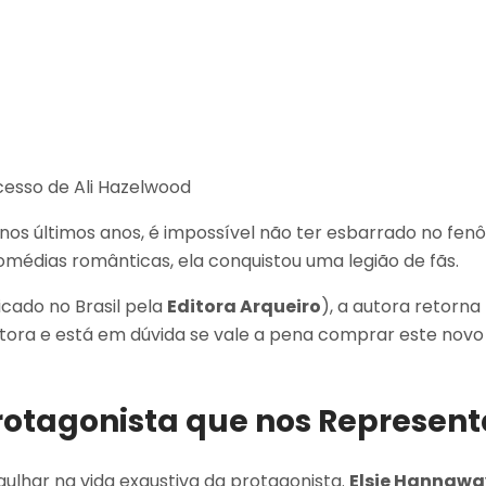
nos últimos anos, é impossível não ter esbarrado no fe
édias românticas, ela conquistou uma legião de fãs.
icado no Brasil pela
Editora Arqueiro
), a autora retorn
utora e está em dúvida se vale a pena comprar este novo 
rotagonista que nos Represent
lhar na vida exaustiva da protagonista.
Elsie Hannaway