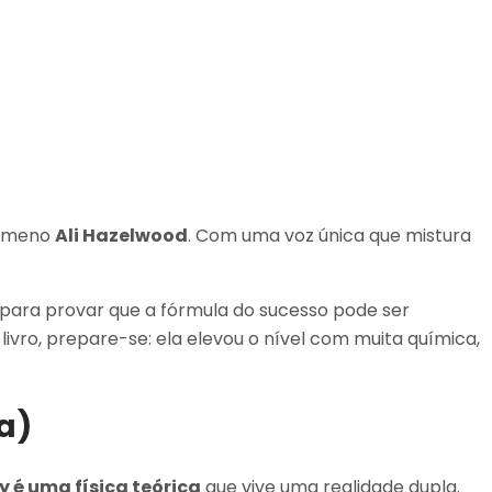
nômeno
Ali Hazelwood
. Com uma voz única que mistura
a para provar que a fórmula do sucesso pode ser
livro, prepare-se: ela elevou o nível com muita química,
a)
 é uma física teórica
que vive uma realidade dupla.