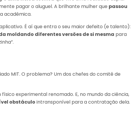
ente pagar o aluguel. A brilhante mulher que
passou
ida acadêmica.
cativo. É aí que entra o seu maior defeito (e talento):
ida moldando diferentes versões de si mesma
para
inha”.
giado MIT. O problema? Um dos chefes do comitê de
m físico experimental renomado. E, no mundo da ciência,
ível obstáculo
intransponível para a contratação dela.