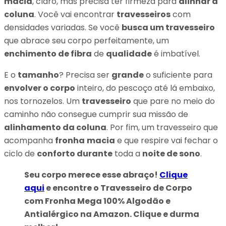
macia
, claro, mas precisa ter firmeza para
alinhar a
coluna
. Você vai encontrar
travesseiros
com
densidades variadas. Se você
busca um travesseiro
que abrace seu corpo perfeitamente, um
enchimento de fibra
de
qualidade
é imbatível.
E o
tamanho
? Precisa ser
grande
o suficiente para
envolver o corpo
inteiro, do pescoço até lá embaixo,
nos tornozelos. Um
travesseiro
que pare no meio do
caminho não consegue cumprir sua missão de
alinhamento da coluna
. Por fim, um travesseiro que
acompanha
fronha
macia
e que respire vai fechar o
ciclo de
conforto durante
toda a
noite de sono
.
Seu corpo merece esse abraço!
Clique
aqui
e encontre o Travesseiro de Corpo
com Fronha Mega 100% Algodão e
Antialérgico na Amazon. Clique e durma