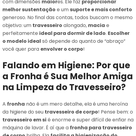
com dimensões
maior
es. Ele faz
proporcionar
melhor sustentação
e um
suporte e mais conforto
generoso. No final das contas, todos buscam o mesmo
objetivo: um
travesseiro
alongado,
macia
e
perfeitamente
ideal para dormir de lado
.
Escolher
o modelo ideal
só depende do quanto de “abraço”
você quer para
envolver o corpo
!
Falando em Higiene: Por que
a Fronha é Sua Melhor Amiga
na Limpeza do Travesseiro?
A
fronha
não é um mero detalhe, ela é uma heroína
da higiene do seu
travesseiro de corpo
! Pense bem: o
travesseiro em si
é enorme e super difícil de enfiar na
máquina de lavar. É aí que a
fronha para travesseiro
de corpo
brilha. Ela
facilita a higienização do