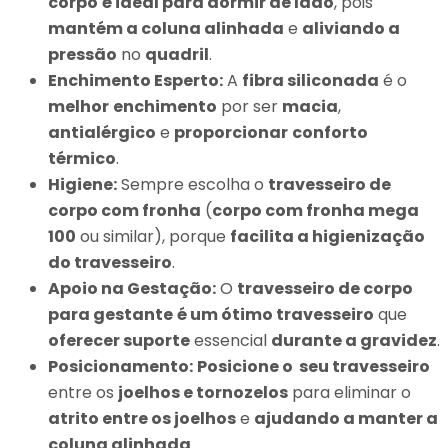
corpo
é ideal para dormir de lado
, pois
mantém a coluna alinhada
e
aliviando a
pressão
no
quadril
.
Enchimento Esperto:
A
fibra siliconada
é o
melhor
enchimento
por ser
macia
,
antialérgico
e
proporcionar
conforto
térmico
.
Higiene:
Sempre escolha o
travesseiro de
corpo com fronha
(
corpo com fronha mega
100
ou similar), porque
facilita a higienização
do travesseiro
.
Apoio na Gestação:
O
travesseiro de corpo
para gestante
é um ótimo travesseiro
que
oferecer suporte
essencial
durante a gravidez
.
Posicionamento:
Posicione o seu travesseiro
entre os
joelhos e tornozelos
para eliminar o
atrito entre os joelhos
e
ajudando a manter a
coluna alinhada
.